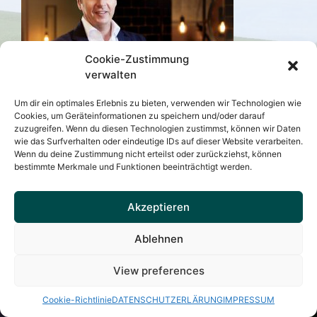
Cookie-Zustimmung
verwalten
Um dir ein optimales Erlebnis zu bieten, verwenden wir Technologien wie
Cookies, um Geräteinformationen zu speichern und/oder darauf
zuzugreifen. Wenn du diesen Technologien zustimmst, können wir Daten
wie das Surfverhalten oder eindeutige IDs auf dieser Website verarbeiten.
Wenn du deine Zustimmung nicht erteilst oder zurückziehst, können
VEREINSHISTORIE
MITGLIEDSANTRAG
bestimmte Merkmale und Funktionen beeinträchtigt werden.
IHRE SPENDE
SATZUNG
IMPRESSUM
DATENSCHUTZ
KONTAKT
Akzeptieren
Mit freundlicher Unterstützung von
e-studio.de
Ablehnen
Kapellenverein Zum guten Hirten Höchberg e.V. © 2026
View preferences
Cookie-Richtlinie
DATENSCHUTZERLÄRUNG
IMPRESSUM