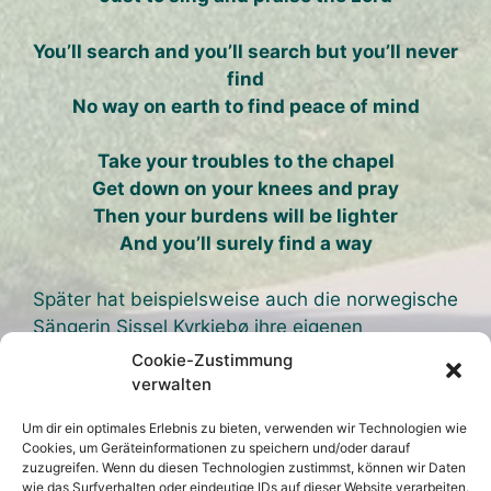
You’ll search and you’ll search but you’ll never
find
No way on earth to find peace of mind
Take your troubles to the chapel
Get down on your knees and pray
Then your burdens will be lighter
And you’ll surely find a way
Später hat beispielsweise auch die norwegische
Sängerin Sissel Kyrkjebø ihre eigenen
Erfahrungen mit dem Song gemacht:
Cookie-Zustimmung
verwalten
Sissel talks about „Crying in the chapel“
Um dir ein optimales Erlebnis zu bieten, verwenden wir Technologien wie
Cookies, um Geräteinformationen zu speichern und/oder darauf
Sissel – Crying in the chapel
zuzugreifen. Wenn du diesen Technologien zustimmst, können wir Daten
wie das Surfverhalten oder eindeutige IDs auf dieser Website verarbeiten.