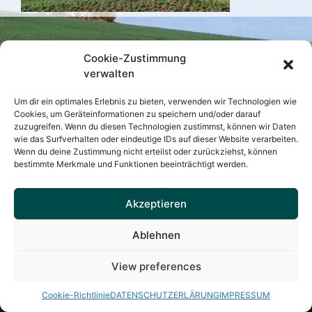
VEREINSHISTORIE
MITGLIEDSANTRAG
Cookie-Zustimmung
verwalten
IHRE SPENDE
SATZUNG
IMPRESSUM
DATENSCHUTZ
KONTAKT
Um dir ein optimales Erlebnis zu bieten, verwenden wir Technologien wie
Cookies, um Geräteinformationen zu speichern und/oder darauf
zuzugreifen. Wenn du diesen Technologien zustimmst, können wir Daten
Mit freundlicher Unterstützung von
e-studio.de
wie das Surfverhalten oder eindeutige IDs auf dieser Website verarbeiten.
Wenn du deine Zustimmung nicht erteilst oder zurückziehst, können
Kapellenverein Zum guten Hirten Höchberg e.V. © 2026
bestimmte Merkmale und Funktionen beeinträchtigt werden.
Akzeptieren
Ablehnen
View preferences
Cookie-Richtlinie
DATENSCHUTZERLÄRUNG
IMPRESSUM