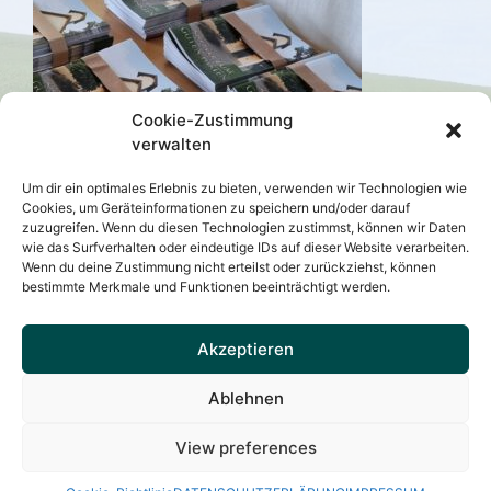
Cookie-Zustimmung
verwalten
Um dir ein optimales Erlebnis zu bieten, verwenden wir Technologien wie
Cookies, um Geräteinformationen zu speichern und/oder darauf
zuzugreifen. Wenn du diesen Technologien zustimmst, können wir Daten
wie das Surfverhalten oder eindeutige IDs auf dieser Website verarbeiten.
Wenn du deine Zustimmung nicht erteilst oder zurückziehst, können
bestimmte Merkmale und Funktionen beeinträchtigt werden.
VEREINSHISTORIE
MITGLIEDSANTRAG
Akzeptieren
IHRE SPENDE
SATZUNG
IMPRESSUM
DATENSCHUTZ
KONTAKT
Ablehnen
Mit freundlicher Unterstützung von
e-studio.de
View preferences
Kapellenverein Zum guten Hirten Höchberg e.V. © 2026