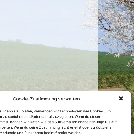
Cookie-Zustimmung verwalten
IMPRESSUM
DATENSCHUTZ
KONTAKT
es Erlebnis zu bieten, verwenden wir Technologien wie Cookies, um
n zu speichern und/oder darauf zuzugreifen. Wenn du diesen
 freundlicher Unterstützung von
e-studio.de
mmst, können wir Daten wie das Surfverhalten oder eindeutige IDs auf
rbeiten. Wenn du deine Zustimmung nicht erteilst oder zurückziehst,
Merkmale und Funktionen beeinträchtigt werden.